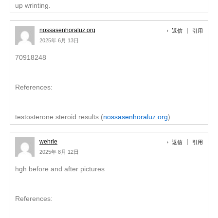
up wrinting.
nossasenhoraluz.org
返信
引用
2025年 6月 13日
70918248
References:
testosterone steroid results (
nossasenhoraluz.org
)
wehrle
返信
引用
2025年 8月 12日
hgh before and after pictures
References: