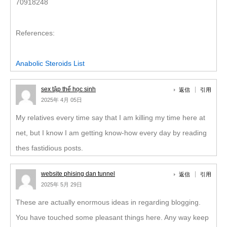
70918248
References:
Anabolic Steroids List
sex tập thể học sinh
返信
引用
2025年 4月 05日
My relatives every time say that I am killing my time here at
net, but I know I am getting know-how every day by reading
thes fastidious posts.
website phising dan tunnel
返信
引用
2025年 5月 29日
These are actually enormous ideas in regarding blogging.
You have touched some pleasant things here. Any way keep