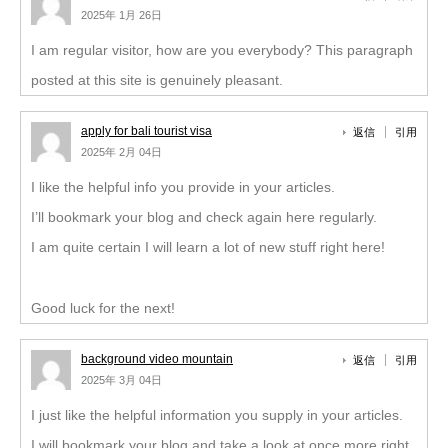
2025年 1月 26日
I am regular visitor, how are you everybody? This paragraph
posted at this site is genuinely pleasant.
apply for bali tourist visa
返信
引用
2025年 2月 04日
I like the helpful info you provide in your articles.
I’ll bookmark your blog and check again here regularly.
I am quite certain I will learn a lot of new stuff right here!
Good luck for the next!
background video mountain
返信
引用
2025年 3月 04日
I just like the helpful information you supply in your articles.
I will bookmark your blog and take a look at once more right