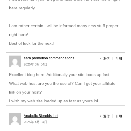
here regularly.
I am rather certain I will be informed many new stuff proper
right here!
Best of luck for the next!
earn promotion commendations
返信
引用
2025年 3月 04日
Excellent blog here! Additionally your site loads up fast!
What web host are you the use of? Can I get your affiliate
link on your host?
I wish my web site loaded up as fast as yours lol
Anabolic Steroids List
返信
引用
2025年 4月 04日