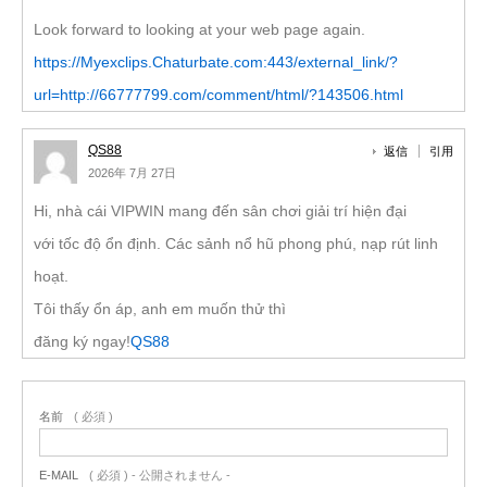
Look forward to looking at your web page again.
https://Myexclips.Chaturbate.com:443/external_link/?
url=http://66777799.com/comment/html/?143506.html
QS88
返信
引用
2026年 7月 27日
Hi, nhà cái VIPWIN mang đến sân chơi giải trí hiện đại
với tốc độ ổn định. Các sảnh nổ hũ phong phú, nạp rút linh
hoạt.
Tôi thấy ổn áp, anh em muốn thử thì
đăng ký ngay!
QS88
名前
( 必須 )
E-MAIL
( 必須 ) - 公開されません -