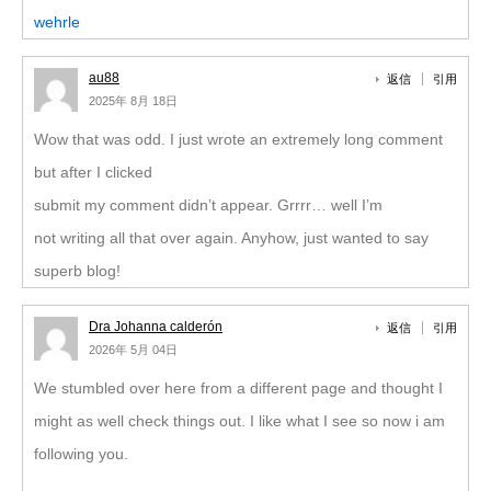
wehrle
au88
返信
引用
2025年 8月 18日
Wow that was odd. I just wrote an extremely long comment
but after I clicked
submit my comment didn’t appear. Grrrr… well I’m
not writing all that over again. Anyhow, just wanted to say
superb blog!
Dra Johanna calderón
返信
引用
2026年 5月 04日
We stumbled over here from a different page and thought I
might as well check things out. I like what I see so now i am
following you.