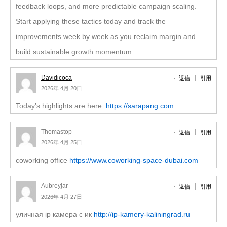
feedback loops, and more predictable campaign scaling.
Start applying these tactics today and track the
improvements week by week as you reclaim margin and
build sustainable growth momentum.
Davidicoca
返信
引用
2026年 4月 20日
Today’s highlights are here:
https://sarapang.com
Thomastop
返信
引用
2026年 4月 25日
coworking office
https://www.coworking-space-dubai.com
Aubreyjar
返信
引用
2026年 4月 27日
уличная ip камера с ик
http://ip-kamery-kaliningrad.ru