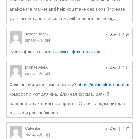
analyze the market and help you make decisions. Increase
your income and reduce risks with modern technology.
JosephBoopy
返信
引用
2026年 4月 12日
купить флаг на заказ
заказать флаг на заказ
MichaelAlorA
返信
引用
2026年 4月 13日
Хочешь оригинальную подушку?
https://dakimakura-print.ru
комфорт и уют для сна. Длинная форма, мягкий
наполнитель и стильные принты. Отлично подходит для
отдыха и расслабления.
Calvinbet
返信
引用
2026年 4月 13日