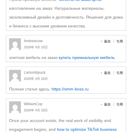
изготовление на заказ. Натуральные материалы,
эксклюзивный дизайн и долговечность. Решения для дома
и бизнеса с высоким уровнем качества.
Andrewcow
返信
引用
2026年 4月 15日
элитная мебель на заказ
купить премиальную мебель
Lamontspuck
返信
引用
2026年 4月 16日
Полная статья здесь:
https://smm-boss.ru
WilliamCop
返信
引用
2026年 4月 18日
Once your account exists, the real work of visibility and
engagement begins, and
how to optimize TikTok business