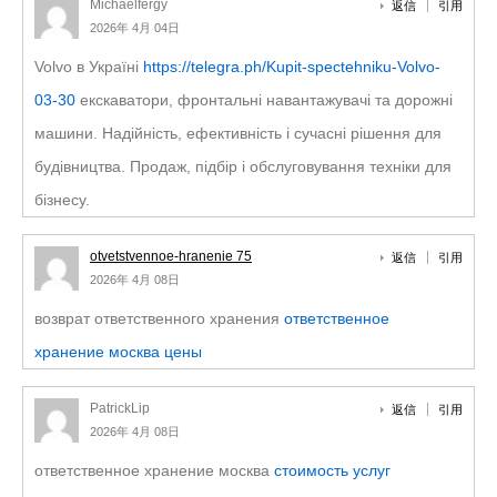
Michaelfergy
返信
引用
2026年 4月 04日
Volvo в Україні
https://telegra.ph/Kupit-spectehniku-Volvo-
03-30
екскаватори, фронтальні навантажувачі та дорожні
машини. Надійність, ефективність і сучасні рішення для
будівництва. Продаж, підбір і обслуговування техніки для
бізнесу.
otvetstvennoe-hranenie 75
返信
引用
2026年 4月 08日
возврат ответственного хранения
ответственное
хранение москва цены
PatrickLip
返信
引用
2026年 4月 08日
ответственное хранение москва
стоимость услуг