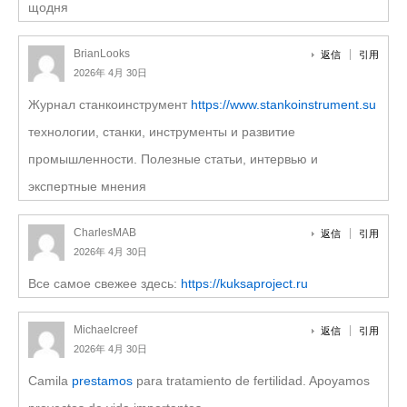
щодня
BrianLooks
返信
引用
2026年 4月 30日
Журнал станкоинструмент
https://www.stankoinstrument.su
технологии, станки, инструменты и развитие
промышленности. Полезные статьи, интервью и
экспертные мнения
CharlesMAB
返信
引用
2026年 4月 30日
Все самое свежее здесь:
https://kuksaproject.ru
Michaelcreef
返信
引用
2026年 4月 30日
Camila
prestamos
para tratamiento de fertilidad. Apoyamos