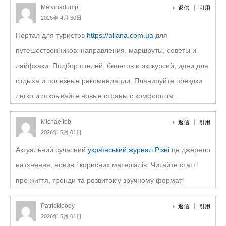
Melvinadump
返信
引用
2026年 4月 30日
Портал для туристов
https://aliana.com.ua
для
путешественников: направления, маршруты, советы и
лайфхаки. Подбор отелей, билетов и экскурсий, идеи для
отдыха и полезные рекомендации. Планируйте поездки
легко и открывайте новые страны с комфортом.
Michaeltob
返信
引用
2026年 5月 01日
Актуальний сучасний
український журнал Різні
це джерело
натхнення, новин і корисних матеріалів. Читайте статті
про життя, тренди та розвиток у зручному форматі
Patricktoody
返信
引用
2026年 5月 01日