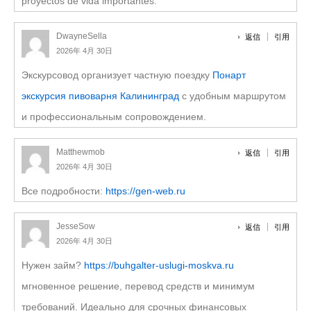
proyectos de vida importantes.
DwayneSella
返信
引用
2026年 4月 30日
Экскурсовод организует частную поездку
Понарт
экскурсия пивоварня Калининград
с удобным маршрутом
и профессиональным сопровождением.
Matthewmob
返信
引用
2026年 4月 30日
Все подробности:
https://gen-web.ru
JesseSow
返信
引用
2026年 4月 30日
Нужен займ?
https://buhgalter-uslugi-moskva.ru
мгновенное решение, перевод средств и минимум
требований. Идеально для срочных финансовых