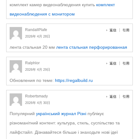
комплект камер видеонаблюдения купить
комплект
видеонаблюдения с монитором
RandallPlafe
返信
引用
2026年 4月 28日
лента стальная 20 мм
лента стальная перфорированная
Ralphlor
返信
引用
2026年 4月 29日
Обновления по теме:
https://regalbuild.ru
Robertsmady
返信
引用
2026年 4月 30日
Популярний
український журнал Різні
публікує
різноманітний контент: культура, стиль, суспільство та
лайфстайл. Дізнавайтеся більше і знаходьте нові ідеї