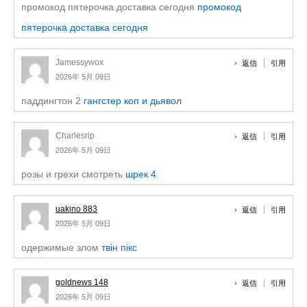
промокод пятерочка доставка сегодня
промокод
пятерочка доставка сегодня
Jamessywox
返信
引用
2026年 5月 09日
паддингтон 2
гангстер коп и дьявол
Charlesrip
返信
引用
2026年 5月 09日
розы и грехи смотреть
шрек 4
uakino 883
返信
引用
2026年 5月 09日
одержимые злом
твін пікс
goldnews 148
返信
引用
2026年 5月 09日