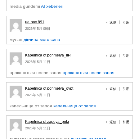
media gundemi
AI xeberleri
ua-bay 891
返信
引用
2026年 5月 09日
мулан
дівчина мого сина
Kapelnica ot pohmelya_ilPl
返信
引用
2026年 5月 11日
прокапаться после запоя
прокапаться после запоя
Kapelnica ot pohmelya_oypt
返信
引用
2026年 5月 11日
капельница от запоя
капельница от запоя
Kapelnica ot zapoya_pnkr
返信
引用
2026年 5月 11日