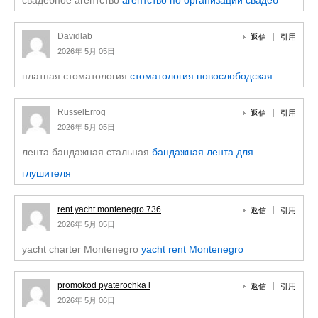
свадебное агентство
агентство по организации свадеб
Davidlab
返信
引用
2026年 5月 05日
платная стоматология
стоматология новослободская
RusselErrog
返信
引用
2026年 5月 05日
лента бандажная стальная
бандажная лента для
глушителя
rent yacht montenegro 736
返信
引用
2026年 5月 05日
yacht charter Montenegro
yacht rent Montenegro
promokod pyaterochka l
返信
引用
2026年 5月 06日