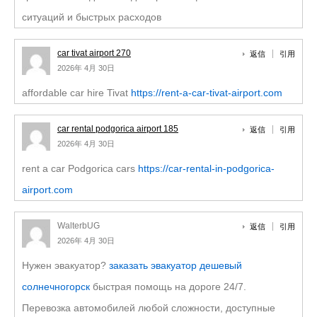
ситуаций и быстрых расходов
car tivat airport 270
返信
引用
2026年 4月 30日
affordable car hire Tivat
https://rent-a-car-tivat-airport.com
car rental podgorica airport 185
返信
引用
2026年 4月 30日
rent a car Podgorica cars
https://car-rental-in-podgorica-
airport.com
WalterbUG
返信
引用
2026年 4月 30日
Нужен эвакуатор?
заказать эвакуатор дешевый
солнечногорск
быстрая помощь на дороге 24/7.
Перевозка автомобилей любой сложности, доступные