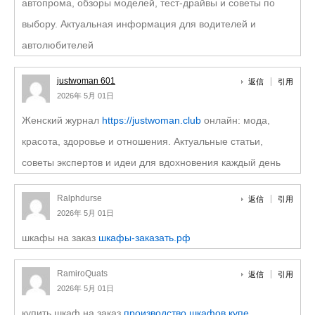
автопрома, обзоры моделей, тест-драйвы и советы по
выбору. Актуальная информация для водителей и
автолюбителей
justwoman 601
返信
引用
2026年 5月 01日
Женский журнал
https://justwoman.club
онлайн: мода,
красота, здоровье и отношения. Актуальные статьи,
советы экспертов и идеи для вдохновения каждый день
Ralphdurse
返信
引用
2026年 5月 01日
шкафы на заказ
шкафы-заказать.рф
RamiroQuats
返信
引用
2026年 5月 01日
купить шкаф на заказ
производство шкафов купе