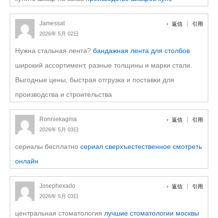
Jamessat
返信
引用
2026年 5月 02日
Нужна стальная лента?
бандажная лента для столбов
широкий ассортимент, разные толщины и марки стали.
Выгодные цены, быстрая отгрузка и поставки для
производства и строительства
Ronniekagma
返信
引用
2026年 5月 03日
сериалы бесплатно
сериал сверхъестественное смотреть
онлайн
Josephexado
返信
引用
2026年 5月 03日
центральная стоматология
лучшие стоматологии москвы