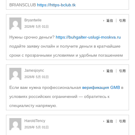
BRIANSCLUB
https://https-bclub.tk
Bryantwile
返信
引用
2026年 5月 01日
Нужны срочно деньги?
https://buhgalter-uslugi-moskva.ru
подайте заявку онлайн и получите деньги в кратчайшие
сроки с прозрачными условиями и удобным погашением
Jamesjoync
返信
引用
2026年 5月 01日
Если вам нужна профессиональная
верификация GMB
в
условиях российских ограничений — обратитесь к
специалисту напрямую.
HaroldTency
返信
引用
2026年 5月 01日