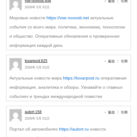
vse-novosti 958
返信
引用
2026年 5月 01日
Мировые новости
https://vse-novosti.net
актуальные
события со всего мира: политика, экономика, технологии
и общество. Оперативные обновления и проверенная
информация каждый день
tovarpost 625
返信
引用
2026年 5月 01日
Актуальные новости мира
https://tovarpost.ru
оперативная
информация, аналитика и обзоры. Узнавайте о главных
событиях и трендах международной повестки
autort 158
返信
引用
2026年 5月 01日
Портал об автомобилях
https://autort.ru
новости