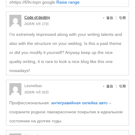
ohttps://69v.topn google.
Raise range
Code of destiny
返信
引用
2025年 4月 17日
I’m extremely impressed along with your writing talents and
also with the structure on your weblog. Is this a paid theme
or did you modify it yourself? Anyway keep up the nice
quality writing, it is rare to look a nice blog like this one
nowadays
!
Leonelbax
返信
引用
2026年 4月 02日
Профессиональная:
антигравийная оклейка авто
–
сохраните родное лакокрасочное покрытие в идеальном
состоянии на долгие годы.