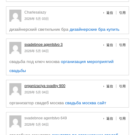
Charlesalazy
返信
引用
2026年 5月 03日
дизайнерский светильник бра
дизайнерские бра купить
svadebnoe agentstvo 3
返信
引用
2026年 5月 04日
свадьба под ключ москва
организация мероприятий
свадьбы
organizaciya svadby 900
返信
引用
2026年 5月 04日
организатор свадеб москва
свадьба москва сайт
svadebnoe agentstvo 649
返信
引用
2026年 5月 04日