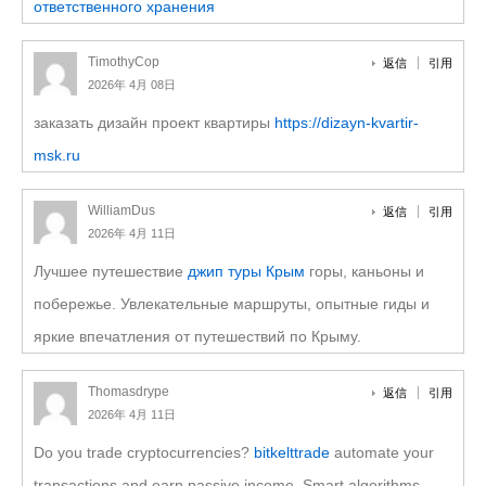
ответственного хранения
TimothyCop
返信
引用
2026年 4月 08日
заказать дизайн проект квартиры
https://dizayn-kvartir-
msk.ru
WilliamDus
返信
引用
2026年 4月 11日
Лучшее путешествие
джип туры Крым
горы, каньоны и
побережье. Увлекательные маршруты, опытные гиды и
яркие впечатления от путешествий по Крыму.
Thomasdrype
返信
引用
2026年 4月 11日
Do you trade cryptocurrencies?
bitkelttrade
automate your
transactions and earn passive income. Smart algorithms