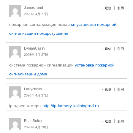
Jamestrund
返信
引用
2026年 4月 27日
пожарная сигнализация пожар
сп установки пожарной
сигнализации пожаротушения
LymanCassy
返信
引用
2026年 4月 27日
система пожарной сигнализации
установка пожарной
сигнализации дома
Larrychoks
返信
引用
2026年 4月 27日
ip адрес камеры
http://ip-kamery-kaliningrad.ru
BrianSoica
返信
引用
2026年 4月 28日