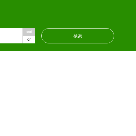
and
or