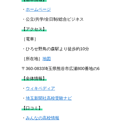
・
ホームページ
・公立/共学/全日制/総合ビジネス
【アクセス】
［電車］
・ひろせ野鳥の森駅より徒歩約10分
［所在地］
地図
〒360-0833埼玉県熊谷市広瀬800番地の6
【全体情報】
・
ウィキペディア
・
埼玉新聞社高校受験ナビ
【口コミ】
・
みんなの高校情報