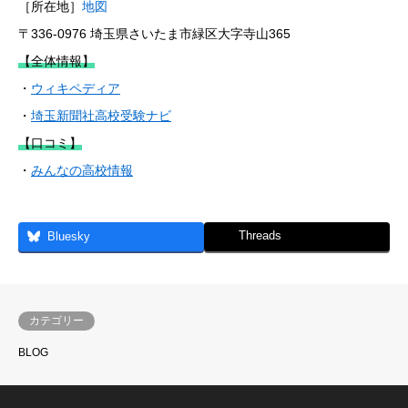
［所在地］
地図
〒336-0976 埼玉県さいたま市緑区大字寺山365
【全体情報】
・
ウィキペディア
・
埼玉新聞社高校受験ナビ
【口コミ】
・
みんなの高校情報
Threads
Bluesky
カテゴリー
BLOG