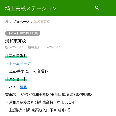
埼玉高校ステーション
検索
紹介ページ
浦和東高校
【公立】学力検査問題
浦和東高校
2024.08.14 / 最終更新日：2024.08.14
【基本情報】
・
ホームページ
・公立/共学/全日制/普通科
【アクセス】
［バス］
検索
乗車駅：大宮駅/浦和美園駅/東川口駅/東浦和駅/岩槻駅
・浦和東高校ゆき 浦和東高校下車 徒歩1分
・上記以外 浦和東高校入口下車 徒歩8分