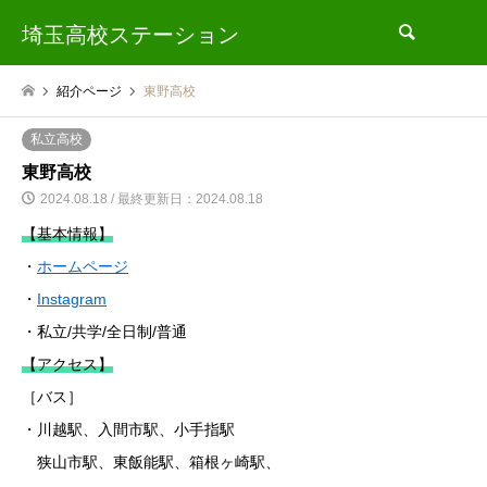
埼玉高校ステーション
検索
紹介ページ
東野高校
私立高校
東野高校
2024.08.18 / 最終更新日：2024.08.18
【基本情報】
・
ホームページ
・
Instagram
・私立/共学/全日制/普通
【アクセス】
［バス］
・川越駅、入間市駅、小手指駅
狭山市駅、東飯能駅、箱根ヶ崎駅、