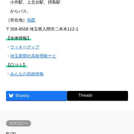
小作駅、上北台駅、拝島駅
からバス。
［所在地］
地図
〒358-8558 埼玉県入間市二本木112-1
【全体情報】
・
ウィキペディア
・
埼玉新聞社高校受験ナビ
【口コミ】
・
みんなの高校情報
Threads
Bluesky
カテゴリー
BLOG