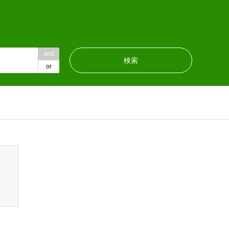
and
or