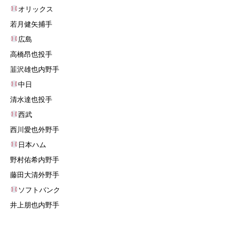
オリックス
若月健矢捕手
広島
高橋昂也投手
韮沢雄也内野手
中日
清水達也投手
西武
西川愛也外野手
日本ハム
野村佑希内野手
藤田大清外野手
ソフトバンク
井上朋也内野手