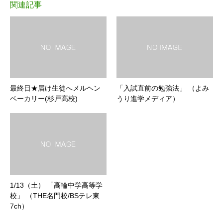
関連記事
最終日★届け生徒へメルヘン
「入試直前の勉強法」 （よみ
ベーカリー(杉戸高校)
うり進学メディア）
1/13（土） 「高輪中学高等学
校」 （THE名門校/BSテレ東
7ch）