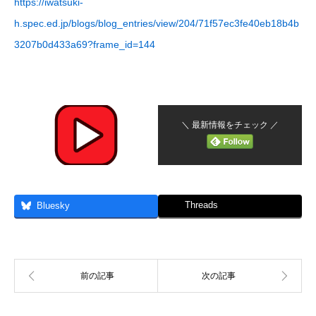
https://iwatsuki-
h.spec.ed.jp/blogs/blog_entries/view/204/71f57ec3fe40eb18b4b
3207b0d433a69?frame_id=144
＼ 最新情報をチェック ／
Threads
Bluesky