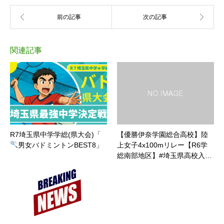
関連記事
R7埼玉県中学学総(県大会)「
【優勝伊奈学園総合高校】陸
男女バドミントンBEST8」
上女子4x100mリレー【R6学
総南部地区】#埼玉県高校入…