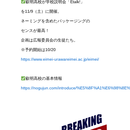
叡明高校が学校説明会「Etalk!」
を11/9（土）に開催。
ネーミングを含めたパッケージングの
センスが最高！
企画は広報委員会の生徒たち。
※予約開始は10/20
https://www.eimei-urawareimei.ac.jp/eimei/
叡明高校の基本情報
https://nogujun.com/introduce/%E5%8F%A1%E6%98%