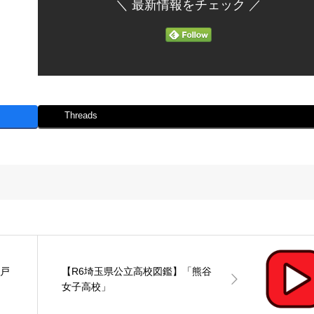
＼ 最新情報をチェック ／
Threads
杉戸
【R6埼玉県公立高校図鑑】「熊谷
女子高校」