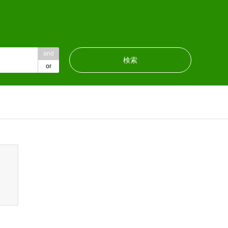
and
or