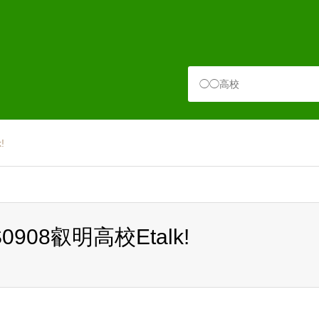
!
08叡明高校Etalk!