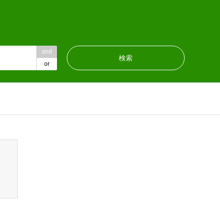
and
or